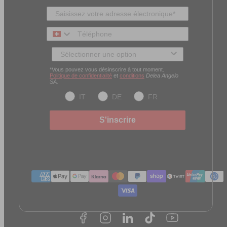
Téléphone
Type de client
*Vous pouvez vous désinscrire à tout moment.
Politique de confidentialité
et
conditions
Delea Angelo
SA.
IT
DE
FR
S'inscrire
Méthodes
de
paiement