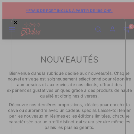
*FRAIS DE PORT INCLUS À PARTIR DE 199 CHF.
×
MENU
RECHERCHE
COMPTE
VOIR
VOIR
0
LE
LE
PANIE
PANIE
(0)
(0)
NOUVEAUTÉS
Bienvenue dans la rubrique dédiée aux nouveautés. Chaque
nouvel arrivage est soigneusement sélectionné pour répondre
aux besoins et aux envies de nos clients, offrant des
expériences gustatives uniques grâce à des produits de haute
qualité et d'origines diverses.
Découvre nos dernières propositions, idéales pour enrichir ta
cave ou surprendre avec un cadeau spécial. Laisse-toi tenter
par les nouveaux millésimes et les éditions limitées, chacune
caractérisée par un profil distinct qui saura séduire même les
palais les plus exigeants.