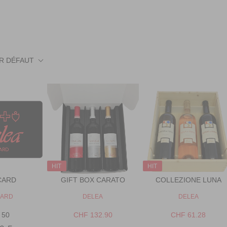
R DÉFAUT
HIT
HIT
CARD
GIFT BOX CARATO
COLLEZIONE LUNA
V
V
CARD
DELEA
DELEA
E
E
N
N
 50
CHF 132.90
CHF 61.28
R
R
D
D