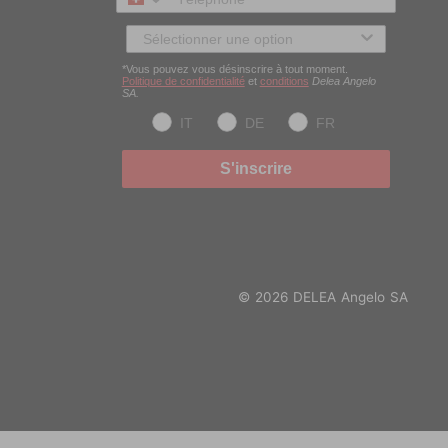
3
3
Type de client
0
2
*Vous pouvez vous désinscrire à tout moment.
Politique de confidentialité
et
conditions
Delea Angelo
SA.
IT
DE
FR
S'inscrire
© 2026 DELEA Angelo SA