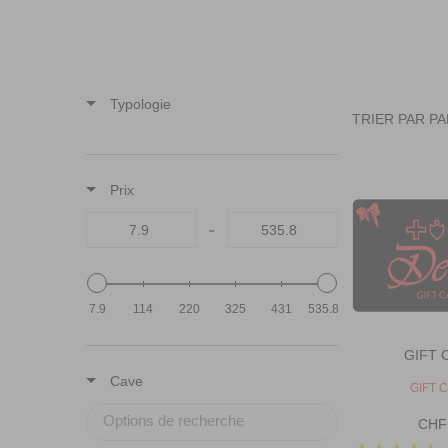
Typologie
TRIER PAR
PA
Prix
-
7.9
114
220
325
431
535.8
GIFT 
Cave
V
GIFT 
E
N
CHF
R
D