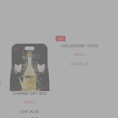
HIT
COLLEZIONE I CRUS
V
DELEA
E
N
CHF 81.23
R
D
E
O
R
G
:
U
L
CHARME GIFT BOX
A
R
V
DELEA
P
E
N
CHF 26.90
R
R
D