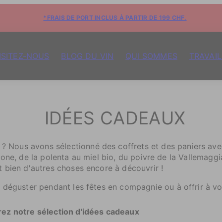
*FRAIS DE PORT INCLUS À PARTIR DE 199 CHF.
ISITEZ-NOUS
BLOG DU VIN
QUI SOMMES
TRAVAI
IDÉES CADEAUX
 ? Nous avons sélectionné des coffrets et des paniers ave
one, de la polenta au miel bio, du poivre de la Vallemaggia
et bien d'autres choses encore à découvrir !
 à déguster pendant les fêtes en compagnie ou à offrir à v
ez notre sélection d'idées cadeaux