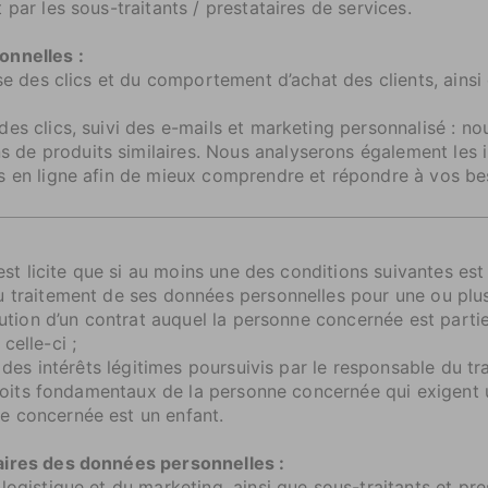
 par les sous-traitants / prestataires de services.
onnelles :
e des clics et du comportement d’achat des clients, ains
 clics, suivi des e-mails et marketing personnalisé : nou
de produits similaires. Nous analyserons également les i
 en ligne afin de mieux comprendre et répondre à vos besoi
’est licite que si au moins une des conditions suivantes est
raitement de ses données personnelles pour une ou plusie
ution d’un contrat auquel la personne concernée est parti
celle-ci ;
des intérêts légitimes poursuivis par le responsable du tra
t droits fondamentaux de la personne concernée qui exigen
ne concernée est un enfant.
aires des données personnelles :
logistique et du marketing, ainsi que sous-traitants et p