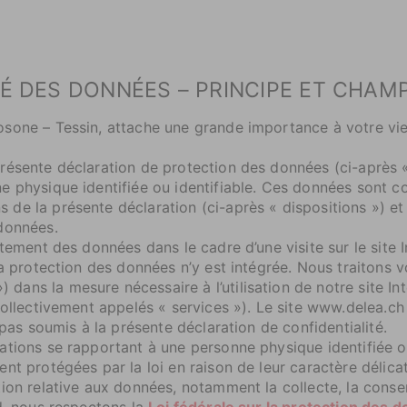
TÉ DES DONNÉES – PRINCIPE ET CHAMP
sone – Tessin, attache une grande importance à votre vie 
résente déclaration de protection des données (ci-après 
 physique identifiée ou identifiable. Ces données sont coll
e la présente déclaration (ci-après « dispositions ») et 
données.
itement des données dans le cadre d’une visite sur le site
la protection des données n’y est intégrée. Nous traitons 
ns la mesure nécessaire à l’utilisation de notre site Int
collectivement appelés « services »). Le site www.delea.ch 
 pas soumis à la présente déclaration de confidentialité.
ations se rapportant à une personne physique identifiée o
ent protégées par la loi en raison de leur caractère déli
ion relative aux données, notamment la collecte, la conserv
d, nous respectons la
Loi fédérale sur la protection des 