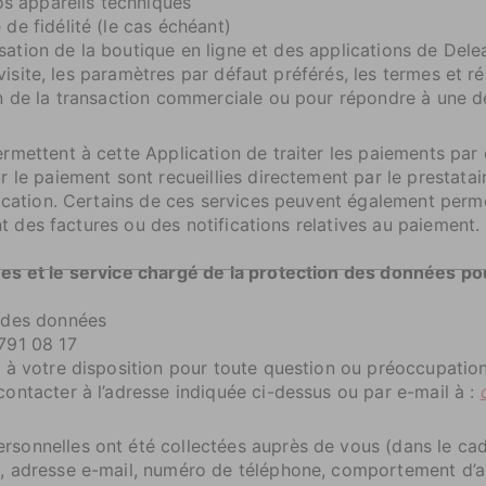
os appareils techniques
de fidélité (le cas échéant)
lisation de la boutique en ligne et des applications de Dele
 visite, les paramètres par défaut préférés, les termes et r
on de la transaction commerciale ou pour répondre à une 
mettent à cette Application de traiter les paiements par 
r le paiement sont recueillies directement par le prestata
lication. Certains de ces services peuvent également per
ant des factures ou des notifications relatives au paiement.
s et le service chargé de la protection des données pour 
 des données
791 08 17
 à votre disposition pour toute question ou préoccupatio
ontacter à l’adresse indiquée ci-dessus ou par e-mail à :
sonnelles ont été collectées auprès de vous (dans le c
, adresse e-mail, numéro de téléphone, comportement d’ac