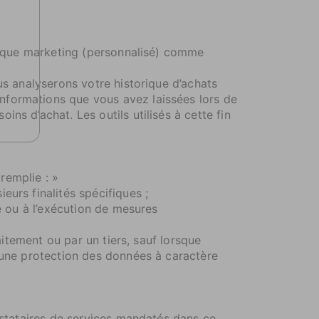
i que marketing (personnalisé) comme
s analyserons votre historique d’achats
nformations que vous avez laissées lors de
ns d’achat. Les outils utilisés à cette fin
 remplie : »
urs finalités spécifiques ;
e ou à l’exécution de mesures
itement ou par un tiers, sauf lorsque
t une protection des données à caractère
restataires de services mandatés dans ce