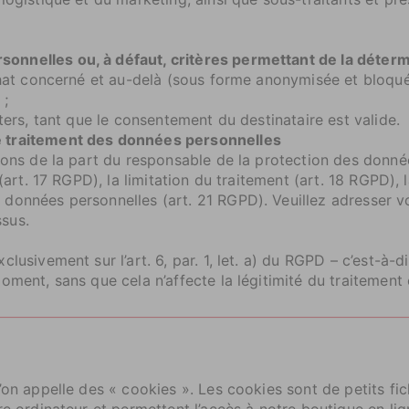
nnelles ou, à défaut, critères permettant de la déterm
at concerné et au-delà (sous forme anonymisée et bloquée
 ;
ers, tant que le consentement du destinataire est valide
e traitement des données personnelles
tions de la part du responsable de la protection des donné
 (art. 17 RGPD), la limitation du traitement (art. 18 RGPD),
 données personnelles (art. 21 RGPD). Veuillez adresser 
sus.
lusivement sur l’art. 6, par. 1, let. a) du RGPD – c’est-à-
ment, sans que cela n’affecte la légitimité du traitement e
’on appelle des « cookies ». Les cookies sont de petits fic
re ordinateur et permettent l’accès à notre boutique en li