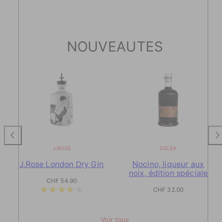
NOUVEAUTES
J.ROSE
DELEA
J.Rose London Dry Gin
Nocino, liqueur aux
noix, édition spéciale
Prix
CHF 54.90
de
Prix
CHF 32.00
vente
de
vente
Voir tous