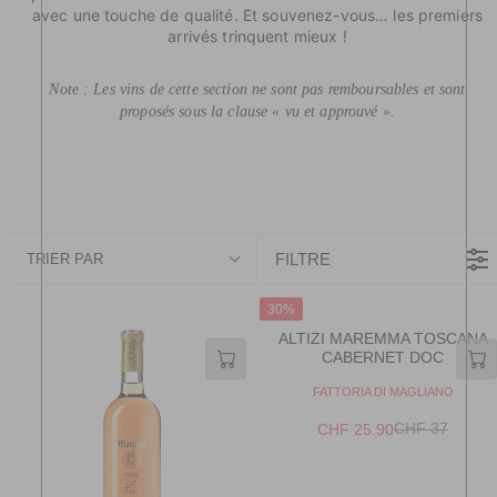
avec une touche de qualité. Et souvenez-vous… les premiers
arrivés trinquent mieux !
Note : Les vins de cette section ne sont pas remboursables et sont
proposés sous la clause « vu et approuvé ».
FILTRE
TRIER PAR
30%
ALTIZI MAREMMA TOSCANA
CABERNET DOC
V
FATTORIA DI MAGLIANO
E
N
CHF 37
CHF 25.90
R
D
E
O
R
G
: