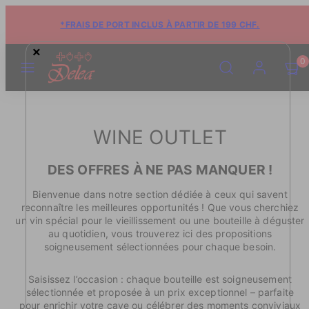
*FRAIS DE PORT INCLUS À PARTIR DE 199 CHF.
×
MENU
RECHERCHE
COMPTE
VOIR
VOIR
0
LE
LE
PANIE
PANIE
(0)
(0)
WINE OUTLET
DES OFFRES À NE PAS MANQUER !
Bienvenue dans notre section dédiée à ceux qui savent
reconnaître les meilleures opportunités ! Que vous cherchiez
un vin spécial pour le vieillissement ou une bouteille à déguster
au quotidien, vous trouverez ici des propositions
soigneusement sélectionnées pour chaque besoin.
Saisissez l’occasion : chaque bouteille est soigneusement
sélectionnée et proposée à un prix exceptionnel – parfaite
pour enrichir votre cave ou célébrer des moments conviviaux