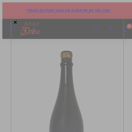
*FRAIS DE PORT INCLUS À PARTIR DE 199 CHF.
×
MENU
RECHERCHE
COMPTE
VOIR
VOIR
0
LE
LE
PANIE
PANIE
(0)
(0)