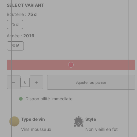
SELECT VARIANT
Bouteille :
75 cl
75 cl
Année :
2016
2016
Diminuer
Quantité
Ajouter au panier
la
croissante
quantité
Latini
Latini
Riserva
Riserva
IGT
Disponibilité immédiate
IGT
Spumante
Spumante
Svizzero
Svizzero
Type de vin
Style
Vins mousseux
Non vieilli en fût