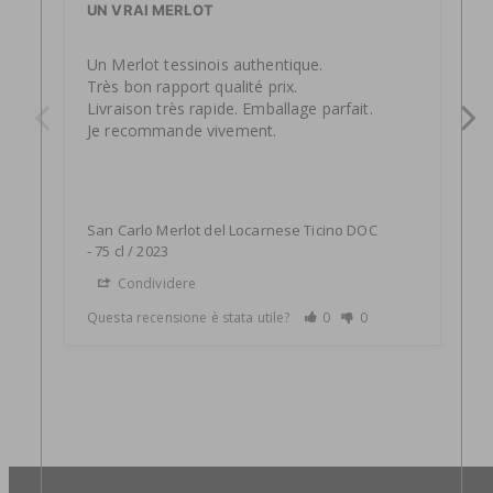
UN VRAI MERLOT
E
Un Merlot tessinois authentique.

C
Très bon rapport qualité prix.

Livraison très rapide. Emballage parfait.

Je recommande vivement.
San Carlo Merlot del Locarnese Ticino DOC
S
75 cl / 2023
Condividere
Questa recensione è stata utile?
0
0
Q