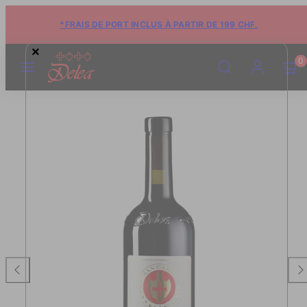
*FRAIS DE PORT INCLUS À PARTIR DE 199 CHF.
×
MENU
RECHERCHE
COMPTE
VOIR
VOIR
0
LE
LE
PANIE
PANIE
(0)
(0)