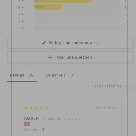
5 ★
24
33%
4 ★
12
0%
3 ★
0
0%
2 ★
0
0%
1 ★
0
Rédiger un commentaire
Poser une question
Revues
Questions
07/17/2026
Alain P.
B
Switzerland
S