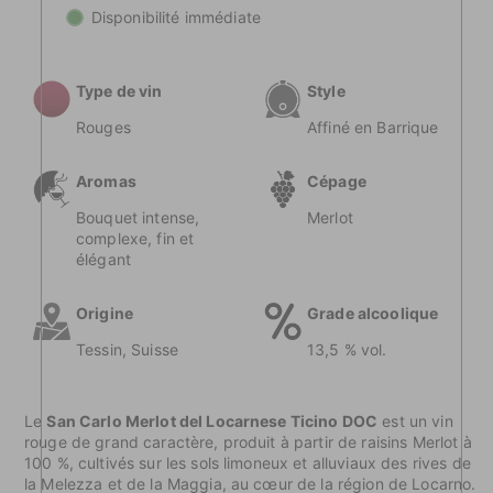
San
Merlot
Disponibilité immédiate
Carlo
del
Merlot
Locarnese
del
Ticino
Locarnese
DOC
Type de vin
Style
Ticino
DOC
Rouges
Affiné en Barrique
Aromas
Cépage
Bouquet intense,
Merlot
complexe, fin et
élégant
Origine
Grade alcoolique
Tessin, Suisse
13,5 % vol.
Le
San Carlo Merlot del Locarnese Ticino DOC
est un vin
rouge de grand caractère, produit à partir de raisins Merlot à
100 %, cultivés sur les sols limoneux et alluviaux des rives de
la Melezza et de la Maggia, au cœur de la région de Locarno.