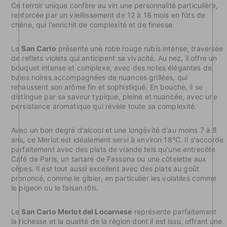
Ce terroir unique confère au vin une personnalité particulière,
renforcée par un vieillissement de 12 à 18 mois en fûts de
chêne, qui l'enrichit de complexité et de finesse.
Le
San Carlo
présente une robe rouge rubis intense, traversée
de reflets violets qui anticipent sa vivacité. Au nez, il offre un
bouquet intense et complexe, avec des notes élégantes de
baies noires accompagnées de nuances grillées, qui
rehaussent son arôme fin et sophistiqué. En bouche, il se
distingue par sa saveur typique, pleine et nuancée, avec une
persistance aromatique qui révèle toute sa complexité.
Avec un bon degré d'alcool et une longévité d'au moins 7 à 8
ans, ce Merlot est idéalement servi à environ 18°C. Il s'accorde
parfaitement avec des plats de viande tels qu'une entrecôte
Café de Paris, un tartare de Fassona ou une côtelette aux
cèpes. Il est tout aussi excellent avec des plats au goût
prononcé, comme le gibier, en particulier les volatiles comme
le pigeon ou le faisan rôti.
Le
San Carlo Merlot del Locarnese
représente parfaitement
la richesse et la qualité de la région dont il est issu, offrant une