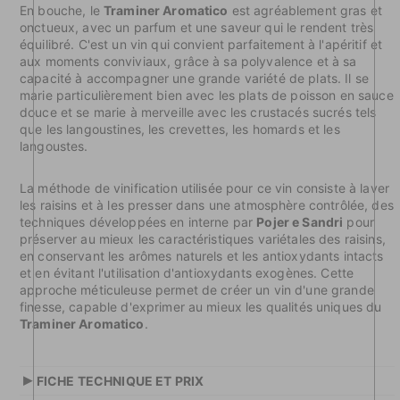
En bouche, le
Traminer Aromatico
est agréablement gras et
onctueux, avec un parfum et une saveur qui le rendent très
équilibré. C'est un vin qui convient parfaitement à l'apéritif et
aux moments conviviaux, grâce à sa polyvalence et à sa
capacité à accompagner une grande variété de plats. Il se
marie particulièrement bien avec les plats de poisson en sauce
douce et se marie à merveille avec les crustacés sucrés tels
que les langoustines, les crevettes, les homards et les
langoustes.
La méthode de vinification utilisée pour ce vin consiste à laver
les raisins et à les presser dans une atmosphère contrôlée, des
techniques développées en interne par
Pojer e Sandri
pour
préserver au mieux les caractéristiques variétales des raisins,
en conservant les arômes naturels et les antioxydants intacts
et en évitant l'utilisation d'antioxydants exogènes. Cette
approche méticuleuse permet de créer un vin d'une grande
finesse, capable d'exprimer au mieux les qualités uniques du
Traminer Aromatico
.
▸
FICHE TECHNIQUE ET PRIX