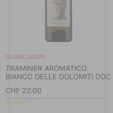
POJER E SANDRI
TRAMINER AROMATICO
BIANCO DELLE DOLOMITI DOC
Prix
CHF 22.00
de
Taxes incluses Les
frais de port
sont calculés au moment de la validation de la commande
vente