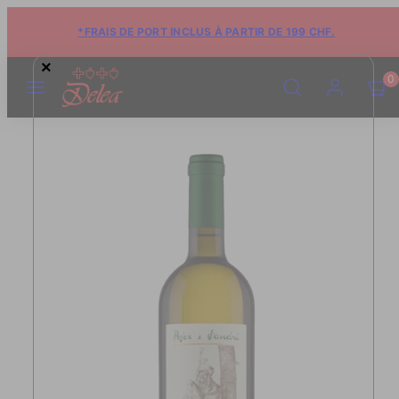
*FRAIS DE PORT INCLUS À PARTIR DE 199 CHF.
×
MENU
RECHERCHE
COMPTE
VOIR
VOIR
0
LE
LE
PANIE
PANIE
(0)
(0)