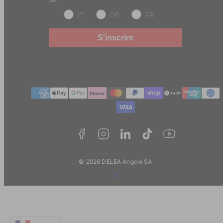
SA.
IT
DE
FR
S'inscrire
Méthodes
de
paiement
© 2026 DELEA Angelo SA
Retour
au
début
de
la
page