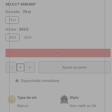
SELECT VARIANT
Bouteille :
75 cl
75 cl
Année :
2022
2022
2024
Diminuer
Quantité
Ajouter au panier
la
augmentée
quantité
Traminer
Traminer
Aromatico
Aromatico
Bianco
Disponibilité immédiate
Bianco
delle
delle
Dolomiti
Dolomiti
DOC
DOC
Type de vin
Style
Blancs
Non vieilli en fût