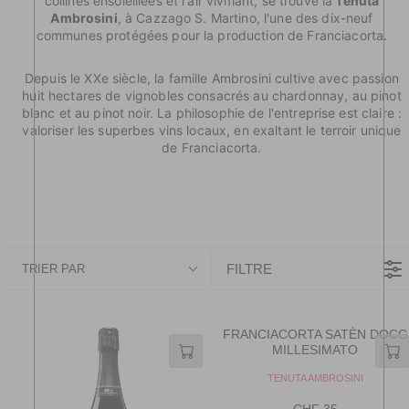
collines ensoleillées et l'air vivifiant, se trouve la
Tenuta
Ambrosini
, à Cazzago S. Martino, l'une des dix-neuf
communes protégées pour la production de Franciacorta.
Depuis le XXe siècle, la famille Ambrosini cultive avec passion
huit hectares de vignobles consacrés au chardonnay, au pinot
blanc et au pinot noir. La philosophie de l'entreprise est claire :
valoriser les superbes vins locaux, en exaltant le terroir unique
de Franciacorta.
FILTRE
TRIER PAR
FRANCIACORTA SATÈN DOCG
MILLESIMATO
V
TENUTA AMBROSINI
E
N