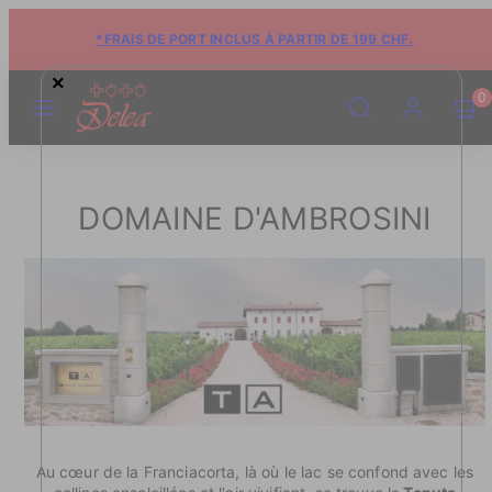
*FRAIS DE PORT INCLUS À PARTIR DE 199 CHF.
×
MENU
RECHERCHE
COMPTE
VOIR
VOIR
0
LE
LE
PANIE
PANIE
(0)
(0)
DOMAINE D'AMBROSINI
Au cœur de la Franciacorta, là où le lac se confond avec les